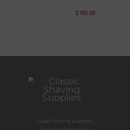
$
795
.
00
Classic Shaving Supplies
.
Derechos Reservados