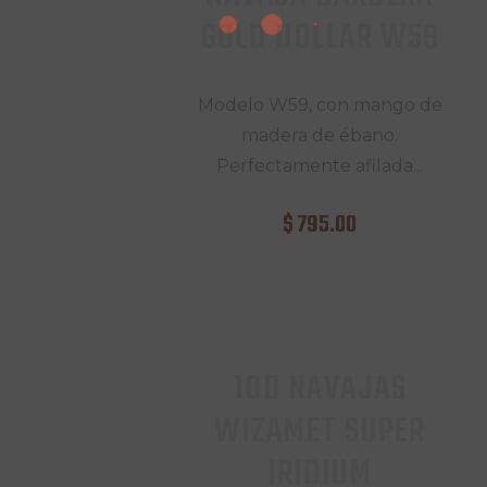
GOLD DOLLAR W59
Modelo W59, con mango de
madera de ébano.
Perfectamente afilada...
$
795
.
00
100 NAVAJAS
WIZAMET SUPER
IRIDIUM