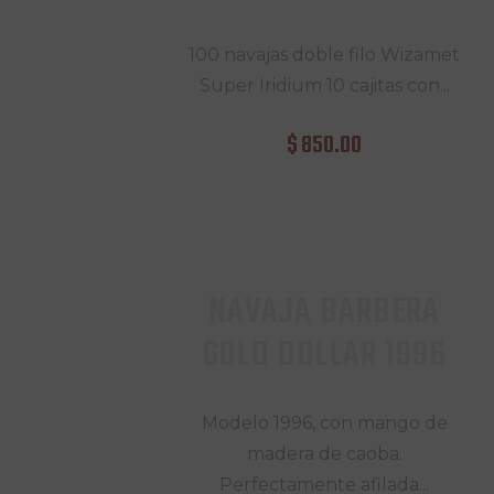
100 navajas doble filo Wizamet
Super Iridium 10 cajitas con...
$
850
.
00
NAVAJA BARBERA
GOLD DOLLAR 1996
Modelo 1996, con mango de
madera de caoba.
Perfectamente afilada...