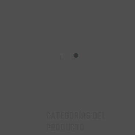
INICIO
0
TIENDA
CONTACTO
CATEGORÍAS DEL
PRODUCTO