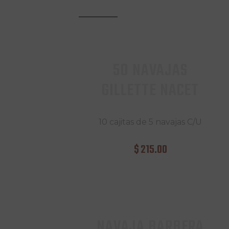
50 NAVAJAS
GILLETTE NACET
10 cajitas de 5 navajas C/U
$
215
.
00
NAVAJA BARBERA