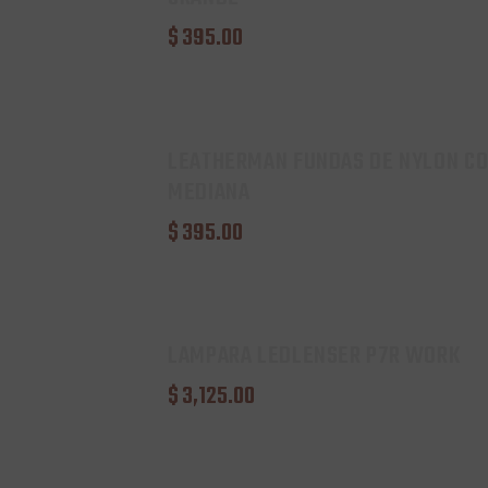
$
395
.
00
LEATHERMAN FUNDAS DE NYLON CO
MEDIANA
$
395
.
00
LAMPARA LEDLENSER P7R WORK
$
3,125
.
00