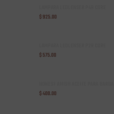
LAMPARA LEDLENSER P4R CORE
$
925
.
00
LAMPARA LEDLENSER P2R CORE
$
575
.
00
HONEST AMISH ACEITE PARA BARB
$
400
.
00