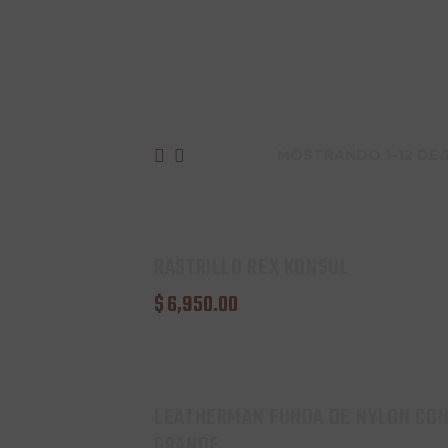
MOSTRANDO 1–12 DE 
RASTRILLO REX KONSUL
$
6,950
.
00
LEATHERMAN FUNDA DE NYLON CON
GRANDE