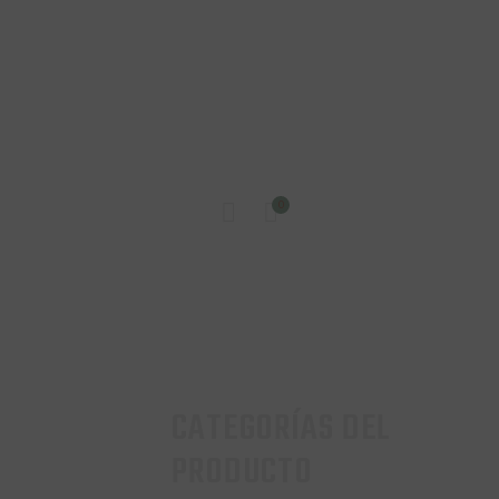
INICIO
0
TIENDA
CONTACTO
CATEGORÍAS DEL
PRODUCTO