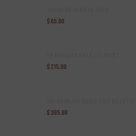
JABON DE AFEITAR ARKO
$
65
.
00
50 NAVAJAS GILLETTE NACET
$
215
.
00
100 NAVAJAS DOBLE FILO GILLETTE
$
395
.
00