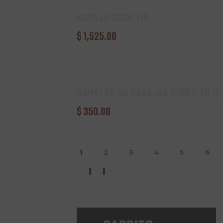
NAVAJA BUCK 110
$
1,525
.
00
SAMPLER 50 NAVAJAS DOBLE FILO
$
350
.
00
1
2
3
4
5
6
→