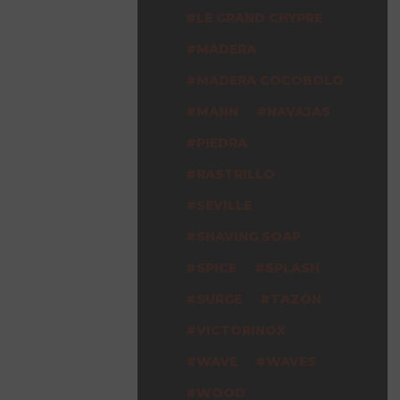
LE GRAND CHYPRE
MADERA
MADERA COCOBOLO
MANN
NAVAJAS
PIEDRA
RASTRILLO
SEVILLE
SHAVING SOAP
SPICE
SPLASH
SURGE
TAZÓN
VICTORINOX
WAVE
WAVES
WOOD