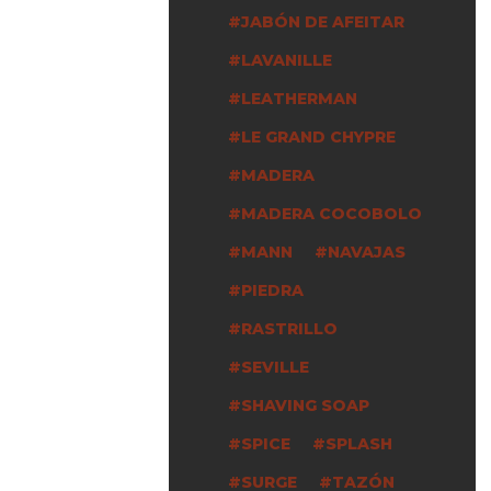
JABÓN DE AFEITAR
LAVANILLE
LEATHERMAN
LE GRAND CHYPRE
MADERA
MADERA COCOBOLO
MANN
NAVAJAS
PIEDRA
RASTRILLO
SEVILLE
SHAVING SOAP
SPICE
SPLASH
SURGE
TAZÓN