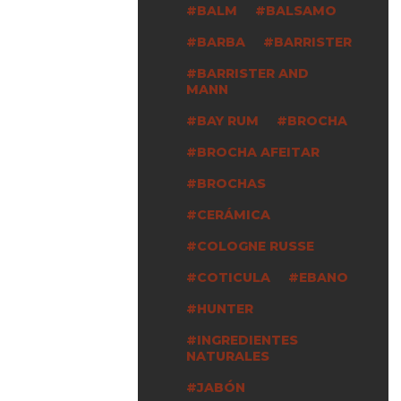
BALM
BALSAMO
BARBA
BARRISTER
BARRISTER AND
MANN
BAY RUM
BROCHA
BROCHA AFEITAR
BROCHAS
CERÁMICA
COLOGNE RUSSE
COTICULA
EBANO
HUNTER
INGREDIENTES
NATURALES
JABÓN