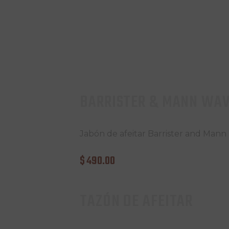
BARRISTER & MANN WA
Jabón de afeitar Barrister and Ma
$
490
.
00
TAZÓN DE AFEITAR