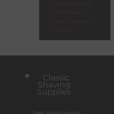
SURGE
TAZÓN
VICTORINOX
WAVE
WAVES
WOOD
Classic Shaving Supplies
.