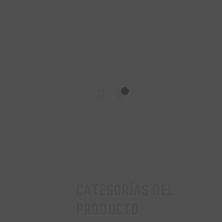
INICIO
0
TIENDA
CONTACTO
CATEGORÍAS DEL
PRODUCTO