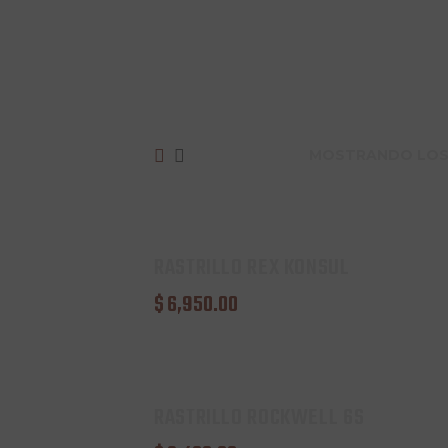
MOSTRANDO LOS
RASTRILLO REX KONSUL
$
6,950
.
00
RASTRILLO ROCKWELL 6S