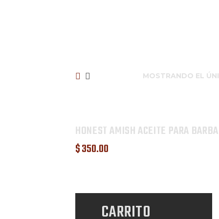
MOSTRANDO EL ÚN
HONEST AMISH ACEITE PARA BARBA
$
350
.
00
CARRITO