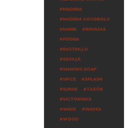
MADERA
MADERA COCOBOLO
MANN
NAVAJAS
PIEDRA
RASTRILLO
SEVILLE
SHAVING SOAP
SPICE
SPLASH
SURGE
TAZÓN
VICTORINOX
WAVE
WAVES
WOOD