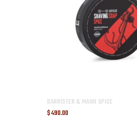
BARRISTER & MANN SPICE
$
490
.
00