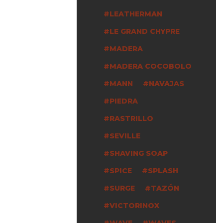
LEATHERMAN
LE GRAND CHYPRE
MADERA
MADERA COCOBOLO
MANN
NAVAJAS
PIEDRA
RASTRILLO
SEVILLE
SHAVING SOAP
SPICE
SPLASH
SURGE
TAZÓN
VICTORINOX
WAVE
WAVES