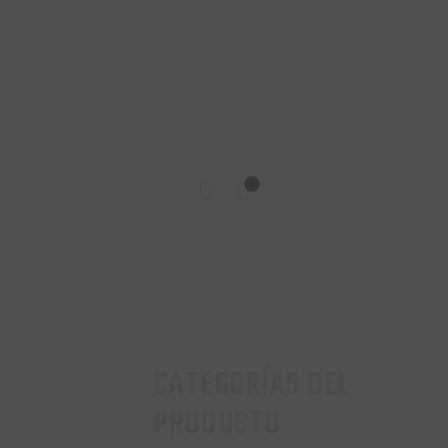
INICIO
0
TIENDA
CONTACTO
CATEGORÍAS DEL
PRODUCTO