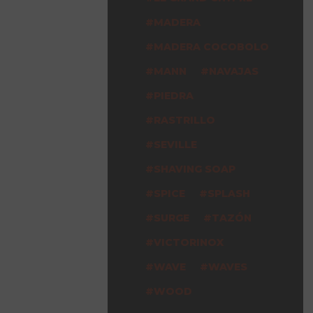
MADERA
MADERA COCOBOLO
MANN
NAVAJAS
PIEDRA
RASTRILLO
SEVILLE
SHAVING SOAP
SPICE
SPLASH
SURGE
TAZÓN
VICTORINOX
WAVE
WAVES
WOOD