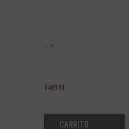
MOSTRANDO EL ÚN
BARRISTER & MANN SPICE
$
490
.
00
CARRITO