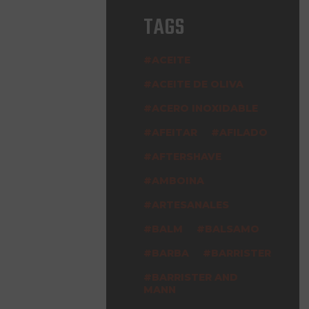
TAGS
ACEITE
ACEITE DE OLIVA
ACERO INOXIDABLE
AFEITAR
AFILADO
AFTERSHAVE
AMBOINA
ARTESANALES
BALM
BALSAMO
BARBA
BARRISTER
BARRISTER AND
MANN