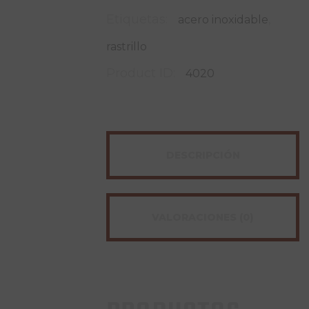
Etiquetas:
,
acero inoxidable
rastrillo
Product ID:
4020
DESCRIPCIÓN
VALORACIONES (0)