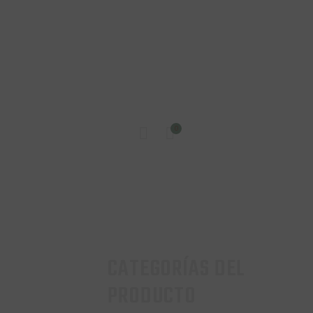
INICIO
0
TIENDA
CONTACTO
CATEGORÍAS DEL
PRODUCTO