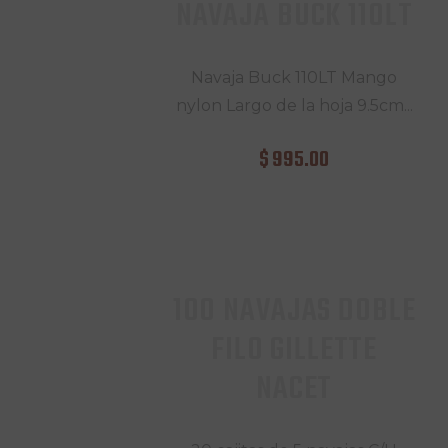
NAVAJA BUCK 110LT
Navaja Buck 110LT Mango
nylon Largo de la hoja 9.5cm...
$
995
.
00
100 NAVAJAS DOBLE
FILO GILLETTE
NACET