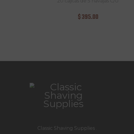
20 cajitas de 5 navajas C/U
$
395
.
00
Classic Shaving Supplies
.