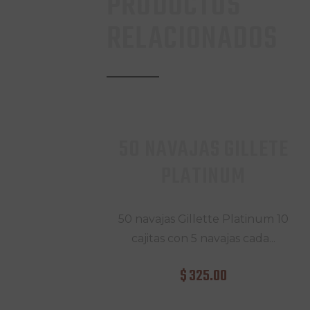
PRODUCTOS
RELACIONADOS
50 NAVAJAS GILLETE
PLATINUM
50 navajas Gillette Platinum 10
cajitas con 5 navajas cada...
$
325
.
00