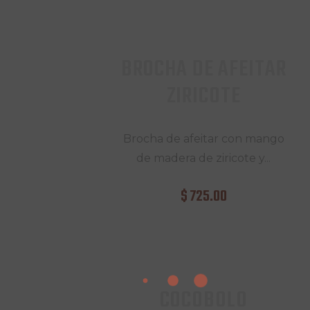
BROCHA DE AFEITAR
ZIRICOTE
Brocha de afeitar con mango
de madera de ziricote y...
$
725
.
00
COCOBOLO