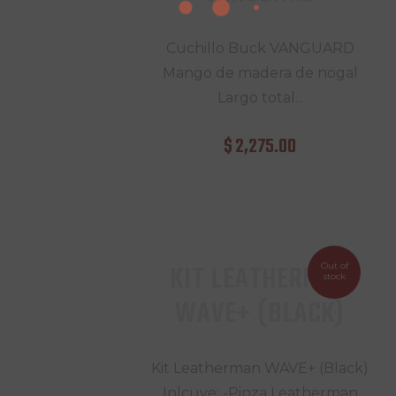
Cuchillo Buck VANGUARD
Mango de madera de nogal
Largo total...
$
2,275
.
00
KIT LEATHERMAN
Out of
stock
WAVE+ (BLACK)
Kit Leatherman WAVE+ (Black)
Inlcuye: -Pinza Leatherman