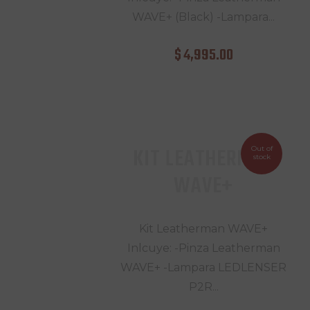
WAVE+ (Black) -Lampara...
$
4,995
.
00
KIT LEATHERMAN
Out of
stock
WAVE+
Kit Leatherman WAVE+
Inlcuye: -Pinza Leatherman
WAVE+ -Lampara LEDLENSER
P2R...