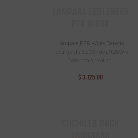
LAMPARA LEDLENSER
P7R WORK
Lampara P7R Work Bateria
recargable 2,500mAh, 9.25Wh
Potencia de salida...
$
3,125
.
00
CUCHILLO BUCK
VANGUARD