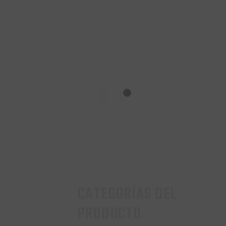
INICIO
0
TIENDA
CONTACTO
CATEGORÍAS DEL
PRODUCTO