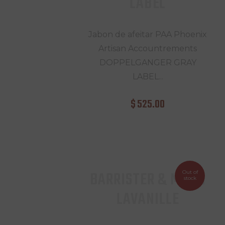
LABEL
Jabon de afeitar PAA Phoenix
Artisan Accountrements
DOPPELGANGER GRAY
LABEL...
$
525
.
00
BARRISTER & MANN
Out of
stock
LAVANILLE