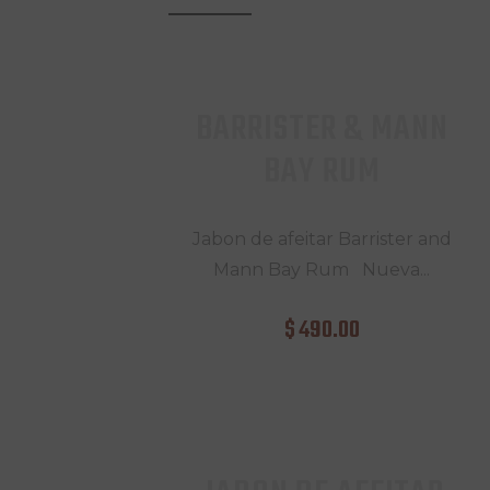
BARRISTER & MANN
BAY RUM
Jabon de afeitar Barrister and
Mann Bay Rum Nueva...
$
490
.
00