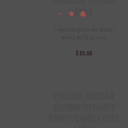
JABON DE AFEITAR
ARKO
1 pieza de jabon de afeitar
ARKO de 75 gramos
$
65
.
00
PHOENIX ARTISAN
ACCOUNTREMENTS
DOPPELGANGER GREY