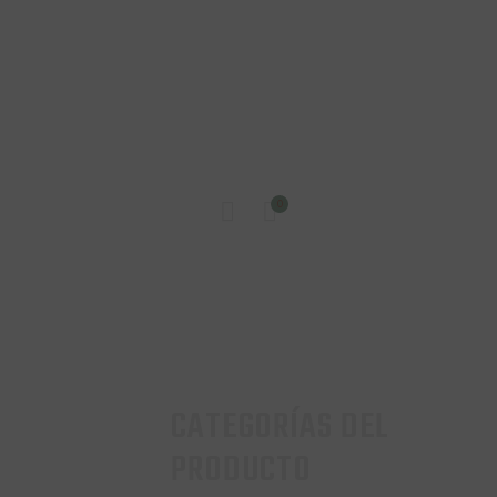
INICIO
0
TIENDA
CONTACTO
CATEGORÍAS DEL
PRODUCTO