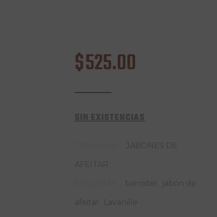
$
525
.
00
SIN EXISTENCIAS
Categoría:
JABONES DE
AFEITAR
Etiquetas:
,
barrister
jabón de
,
afeitar
Lavanille