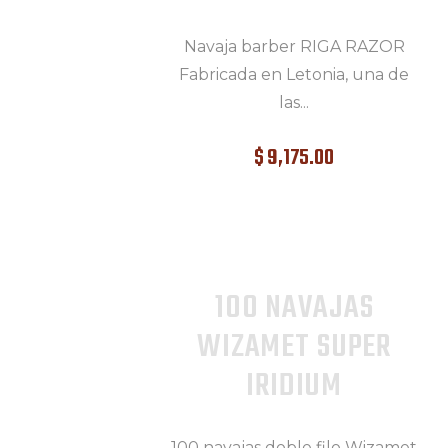
Navaja barber RIGA RAZOR
Fabricada en Letonia, una de
las...
$
9,175
.
00
100 NAVAJAS
WIZAMET SUPER
IRIDIUM
100 navajas doble filo Wizamet