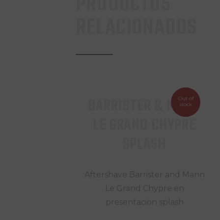
PRODUCTOS
RELACIONADOS
BARRISTER & MANN
Out of
stock
LE GRAND CHYPRE
SPLASH
Aftershave Barrister and Mann
Le Grand Chypre en
presentacion splash