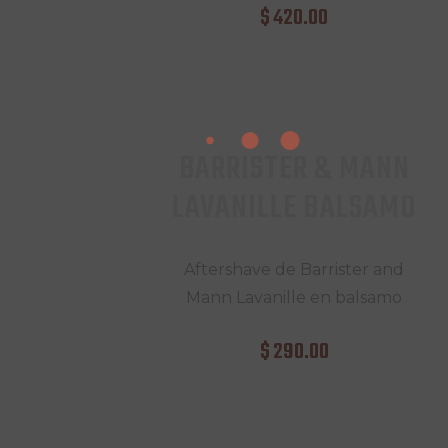
$
420
.
00
BARRISTER & MANN
LAVANILLE BALSAMO
Aftershave de Barrister and
Mann Lavanille en balsamo
$
290
.
00