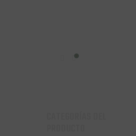
INICIO
0
TIENDA
CONTACTO
CATEGORÍAS DEL
PRODUCTO