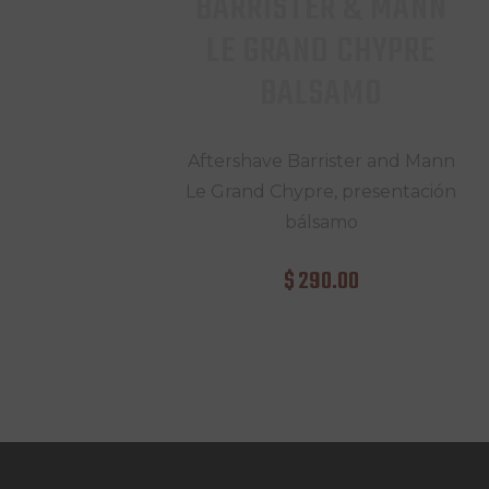
BARRISTER & MANN
LE GRAND CHYPRE
BALSAMO
Aftershave Barrister and Mann
Le Grand Chypre, presentación
bálsamo
$
290
.
00