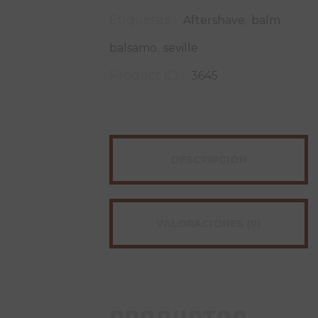
Etiquetas:
,
,
Aftershave
balm
,
balsamo
seville
Product ID:
3645
DESCRIPCIÓN
VALORACIONES (0)