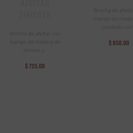
AFEITAR
Brocha de afeita
ZIRICOTE
mango de made
cocobolo, con.
Brocha de afeitar con
$
950
.
00
mango de madera de
ziricote y...
$
725
.
00