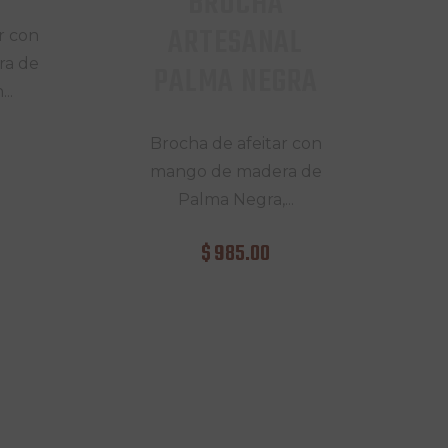
BROCHA
ARTESANAL
r con
ra de
PALMA NEGRA
..
Brocha de afeitar con
mango de madera de
Palma Negra,...
$
985
.
00