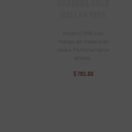
BARBERA GOLD
DOLLAR 1996
Modelo 1996, con
mango de madera de
caoba. Perfectamente
afilada...
$
795
.
00