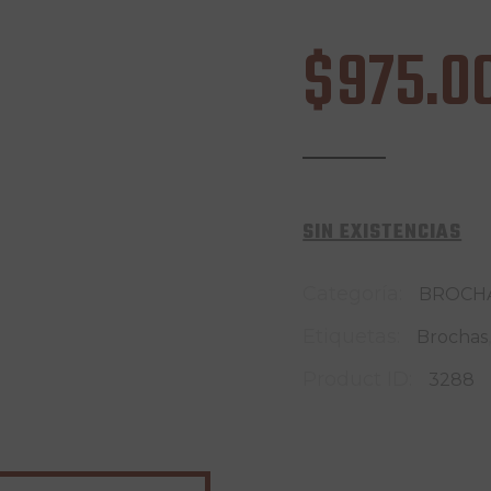
$
975
.
0
SIN EXISTENCIAS
Categoría:
BROCH
Etiquetas:
Brochas
Product ID:
3288