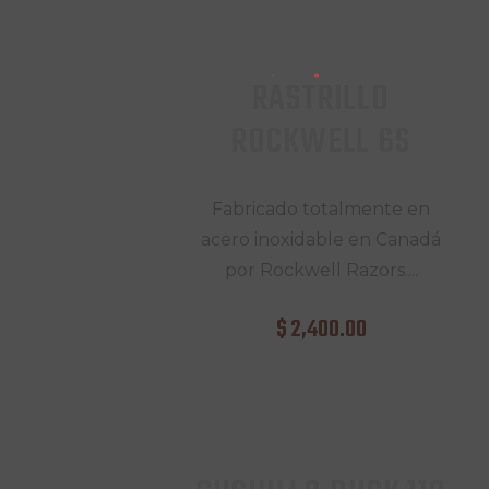
RASTRILLO
ROCKWELL 6S
Fabricado totalmente en
acero inoxidable en Canadá
por Rockwell Razors....
$
2,400
.
00