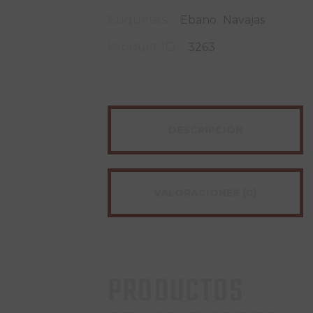
Etiquetas:
,
Ebano
Navajas
Product ID:
3263
DESCRIPCIÓN
VALORACIONES (0)
PRODUCTOS