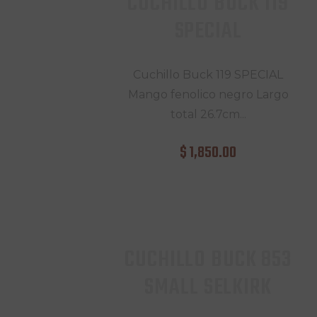
CUCHILLO BUCK 119
SPECIAL
Cuchillo Buck 119 SPECIAL
Mango fenolico negro Largo
total 26.7cm...
$
1,850
.
00
CUCHILLO BUCK 853
SMALL SELKIRK