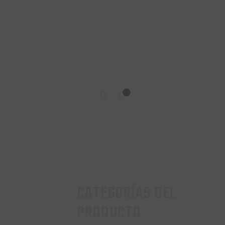
INICIO
0
TIENDA
CONTACTO
CATEGORÍAS DEL
PRODUCTO