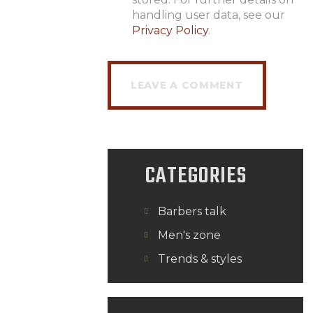
handling user data, see our
Privacy Policy
.
CATEGORIES
Barbers talk
Men's zone
Trends & styles