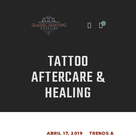
0
TATTOO
INICIO
AFTERCARE &
TIENDA
HEALING
CONTACTO
ABRIL 17, 2019
TRENDS &